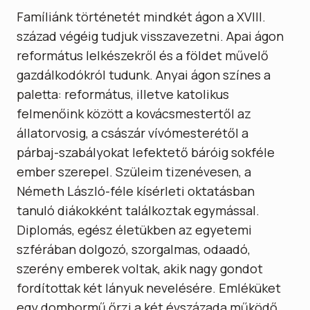
Famíliánk történetét mindkét ágon a XVIII.
század végéig tudjuk visszavezetni. Apai ágon
református lelkészekről és a földet művelő
gazdálkodókról tudunk. Anyai ágon színes a
paletta: református, illetve katolikus
felmenőink között a kovácsmestertől az
állatorvosig, a császár vívómesterétől a
párbaj-szabályokat lefektető báróig sokféle
ember szerepel. Szüleim tizenévesen, a
Németh László-féle kísérleti oktatásban
tanuló diákokként találkoztak egymással.
Diplomás, egész életükben az egyetemi
szférában dolgozó, szorgalmas, odaadó,
szerény emberek voltak, akik nagy gondot
fordítottak két lányuk nevelésére. Emléküket
egy dombormű őrzi a két évszázada működő